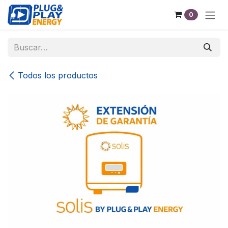
Ir al contenido
0
Todos los productos