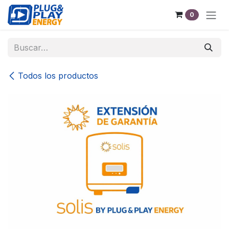
Ir al contenido
0
Todos los productos