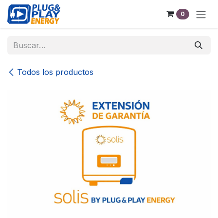
Ir al contenido
0
Todos los productos