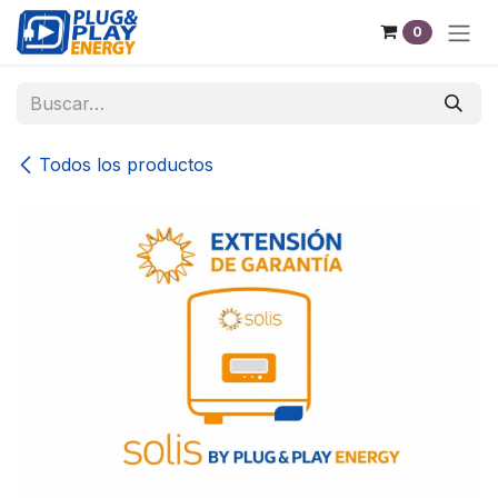
Ir al contenido
0
Todos los productos