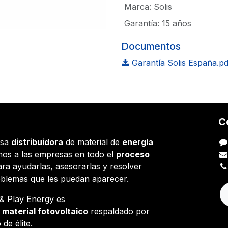
Marca
:
Solis
Garantía
:
15 años
Documentos
Garantía Solis España.pd
C
esa
distribuidora
de material de
energía
os a las empresas en todo el
proceso
ara ayudarlas, asesorarlas y resolver
oblemas que les puedan aparecer.
g & Play Energy es
e
material fotovoltaico
respaldado por
 de élite.