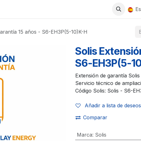
0
S
TIENDA
TRABAJA CON NOSOTROS
Es
garantía 15 años - S6-EH3P(5-10)K-H
Solis Extensió
S6-EH3P(5-1
Extensión de garantía Soli
Servicio técnico de ampliaci
Código Solis: Solis - S6-EH
Añadir a lista de deseos
Comparar
Marca
:
Solis