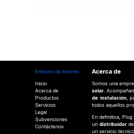
Acerca de
Enlaces de Interés
Inicio
Somos una empr
Acerca de
solar
. Acompañam
Productos
de instalación
, p
Servicios
todos aquellos pr
Legal
En definitiva, Plu
Subvenciones
un
distribuidor
d
Contáctenos
un servicio técnico