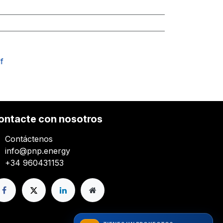
f
ontacte con nosotros
Contáctenos
info@pnp.energy
+34 960431153