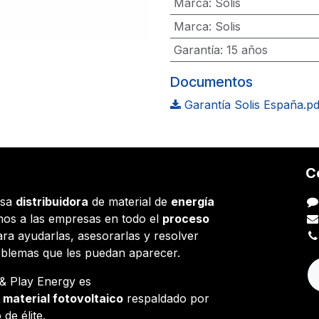
Marca
:
Solis
Marca
:
Solis
Garantía
:
15 años
Documentos
Garantía Solis España.pd
C
esa
distribuidora
de material de
energía
os a las empresas en todo el
proceso
ara ayudarlas, asesorarlas y resolver
oblemas que les puedan aparecer.
g & Play Energy es
e
material fotovoltaico
respaldado por
 de élite.