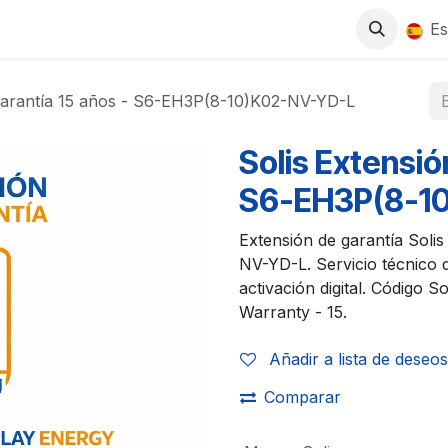
0
S
TIENDA
TRABAJA CON NOSOTROS
Es
 garantía 15 años - S6-EH3P(8-10)K02-NV-YD-L
Solis Extensió
S6-EH3P(8-1
Extensión de garantía Soli
NV-YD-L. Servicio técnico d
activación digital. Código 
Warranty - 15.
Añadir a lista de deseos
Comparar