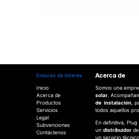
Acerca de
Enlaces de Interés
Inicio
Somos una empr
Acerca de
solar
. Acompañam
Productos
de instalación
, p
Servicios
todos aquellos pr
Legal
En definitiva, Plu
Subvenciones
un
distribuidor
d
Contáctenos
un servicio técnico