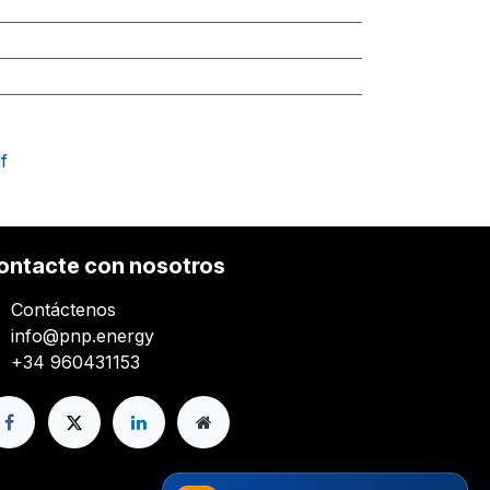
f
ontacte con nosotros
Contáctenos
info@pnp.energy
+34 960431153