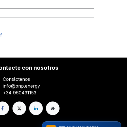
f
ontacte con nosotros
Contáctenos
info@pnp.energy
+34 960431153