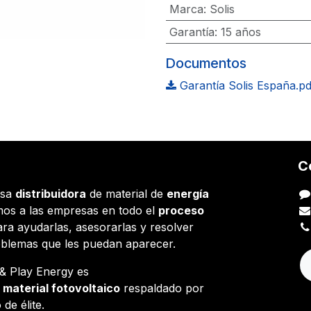
Marca
:
Solis
Garantía
:
15 años
Documentos
Garantía Solis España.pd
C
esa
distribuidora
de material de
energía
os a las empresas en todo el
proceso
ara ayudarlas, asesorarlas y resolver
oblemas que les puedan aparecer.
g & Play Energy es
e
material fotovoltaico
respaldado por
 de élite.