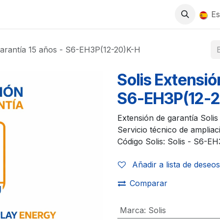
0
S
TIENDA
TRABAJA CON NOSOTROS
Es
garantía 15 años - S6-EH3P(12-20)K-H
Solis Extensió
S6-EH3P(12-
Extensión de garantía Soli
Servicio técnico de ampliaci
Código Solis: Solis - S6-EH
Añadir a lista de deseos
Comparar
Marca
:
Solis