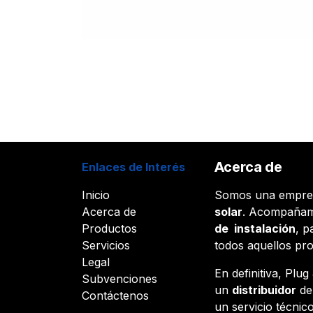
Acerca de
Enlaces de Interés
Inicio
Somos una empr
Acerca de
solar
. Acompañam
Productos
de instalación
, p
Servicios
todos aquellos pr
Legal
En definitiva, Plu
Subvenciones
un
distribuidor
d
Contáctenos
un servicio técnico