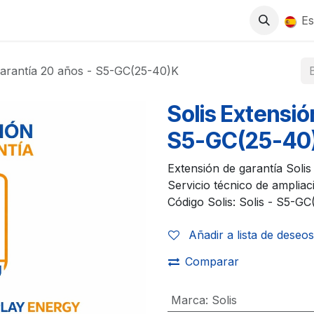
0
S
TIENDA
TRABAJA CON NOSOTROS
Es
garantía 20 años - S5-GC(25-40)K
Solis Extensió
S5-GC(25-40
Extensión de garantía Soli
Servicio técnico de ampliaci
Código Solis: Solis - S5-GC
Añadir a lista de deseos
Comparar
Marca
:
Solis