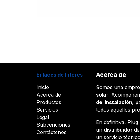
Acerca de
Enlaces de Interés
Inicio
Somos una empr
Acerca de
solar
. Acompañam
Productos
de instalación
, p
Servicios
todos aquellos pr
Legal
En definitiva, Plu
Subvenciones
un
distribuidor
d
Contáctenos
un servicio técnico