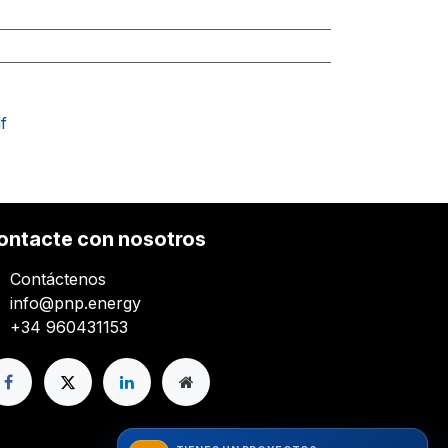
f
ontacte con nosotros
Contáctenos
info@pnp.energy
+34 960431153