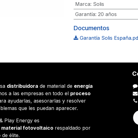
Marca
:
Solis
Garantía
:
20 años
Documentos
Garantía Solis España.pd
C
esa
distribuidora
de material de
energía
os a las empresas en todo el
proceso
ara ayudarlas, asesorarlas y resolver
oblemas que les puedan aparecer.
g & Play Energy es
e
material fotovoltaico
respaldado por
 de élite.