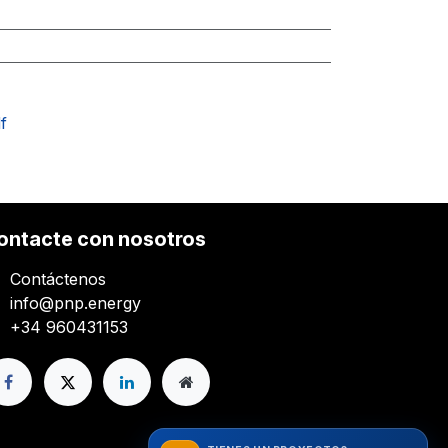
f
ontacte con nosotros
Contáctenos
info@pnp.energy
+34 960431153