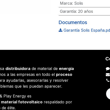
Marca
:
Solis
Garantía
:
20 años
Documentos
Garantía Solis España.pd
C
esa
distribuidora
de material de
energía
os a las empresas en todo el
proceso
ara ayudarlas, asesorarlas y resolver
oblemas que les puedan aparecer.
g & Play Energy es
e
material fotovoltaico
respaldado por
 de élite.