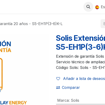
0
S
TIENDA
TRABAJA CON NOSOTROS
Es
garantía 20 años - S5-EH1P(3-6)K-L
Solis Extensió
S5-EH1P(3-6)
Extensión de garantía Soli
Servicio técnico de ampliaci
Código Solis: Solis - S5-EH
Añadir a lista de deseos
Comparar
Marca
:
Solis