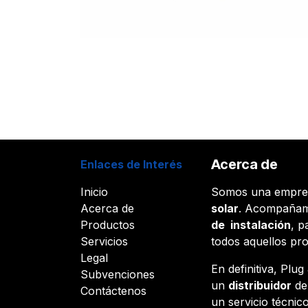
Acerca de
Enlaces de Interés
Inicio
Somos una empr
Acerca de
solar
. Acompañam
Productos
de instalación
, p
Servicios
todos aquellos pr
Legal
En definitiva, Plu
Subvenciones
un
distribuidor
d
Contáctenos
un servicio técnico