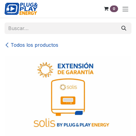
Ir al contenido
0
Todos los productos