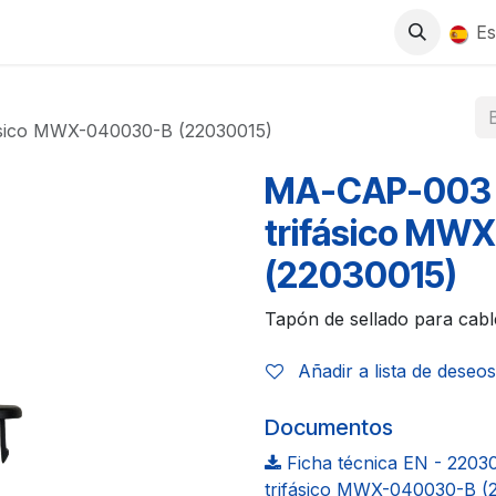
0
S
TIENDA
TRABAJA CON NOSOTROS
Es
fásico MWX-040030-B (22030015)
MA-CAP-003 Ta
trifásico MW
(22030015)
Tapón de sellado para cable
Añadir a lista de deseos
Documentos
Ficha técnica EN - 2203
trifásico MWX-040030-B (