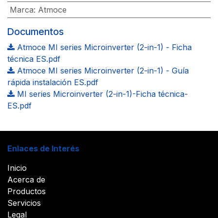
Marca
:
Atmoce
Documentos
Atmoce MI series Microinverter (2-in-1) - Ficha
técnica ES.pdf
Atmoce MI series Microinverter (2-in-1) - Guía
rápida instalación ES.pdf
MI series Microinverter (2-in-1)-Ficha técnica-
ES.pdf
Enlaces de Interés
Inicio
Acerca de
Productos
Servicios
Legal