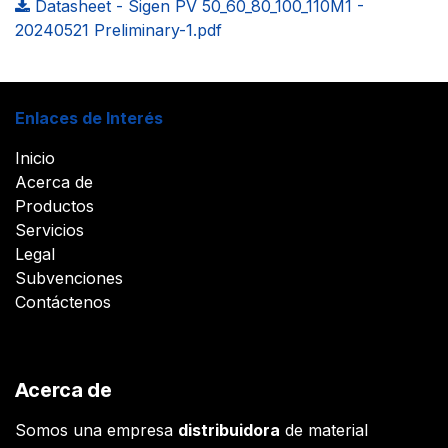
Datasheet - Sigen PV 50_60_80_100_110M1 -
20240521 Preliminary-1.pdf
Enlaces de Interés
Inicio
Acerca de
Productos
Servicios
Legal
Subvenciones
Contáctenos
Acerca de
Somos una empresa
distribuidora
de material