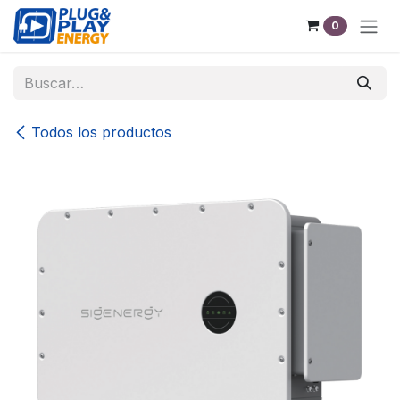
Ir al contenido
0
Todos los productos