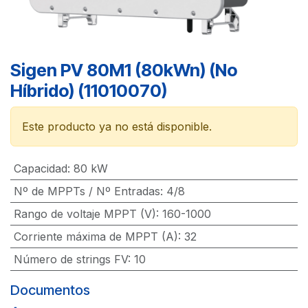
Sigen PV 80M1 (80kWn) (No
Híbrido) (11010070)
Este producto ya no está disponible.
Capacidad
:
80 kW
Nº de MPPTs / Nº Entradas
:
4/8
Rango de voltaje MPPT (V)
:
160-1000
Corriente máxima de MPPT (A)
:
32
Número de strings FV
:
10
Documentos