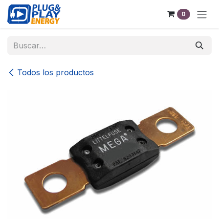
Ir al contenido
0
Todos los productos