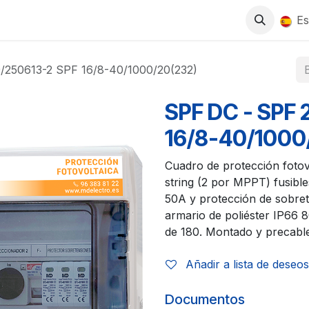
0
S
TIENDA
TRABAJA CON NOSOTROS
Es
/250613-2 SPF 16/8-40/1000/20(232)
SPF DC - SPF
16/8-40/1000
Cuadro de protección fotov
string (2 por MPPT) fusib
50A y protección de sobre
armario de poliéster IP66
de 180. Montado y precabl
Añadir a lista de deseos
Documentos