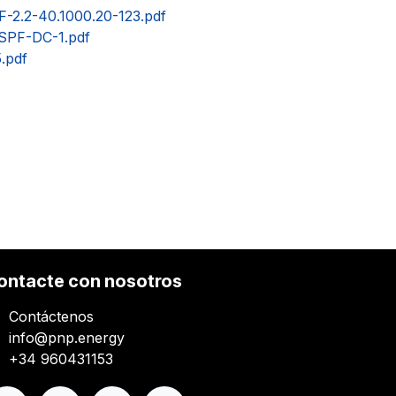
2.2-40.1000.20-123.pdf
PF-DC-1.pdf
.pdf
ontacte con nosotros
Contáctenos
info@pnp.energy
+34 960431153