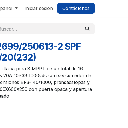
pañol
Iniciar sesión
Contáctenos
 2699/250613-2 SPF
/20(232)
oltaica para 8 MPPT de un total de 16
les 20A 10x38 1000vdc con seccionador de
tensiones BF3- 40/1000, prensaestopas y
 800X600X250 con puerta opaca y apertura
eado