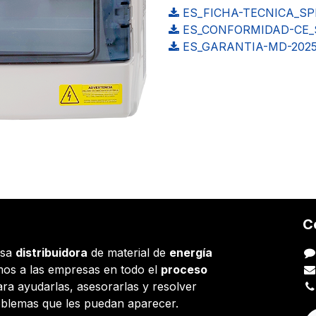
ES_FICHA-TECNICA_SPF-
ES_CONFORMIDAD-CE_S
ES_GARANTIA-MD-2025
C
esa
distribuidora
de material de
energía
os a las empresas en todo el
proceso
ara ayudarlas, asesorarlas y resolver
oblemas que les puedan aparecer.