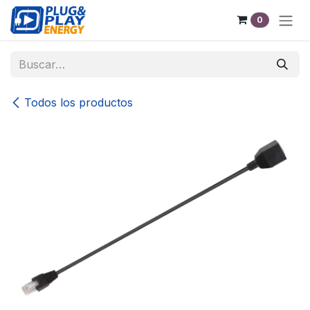
Ir al contenido
0
Todos los productos