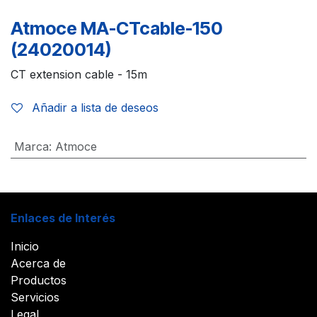
Atmoce MA-CTcable-150
(24020014)
CT extension cable - 15m
Añadir a lista de deseos
Marca
:
Atmoce
Enlaces de Interés
Inicio
Acerca de
Productos
Servicios
Legal