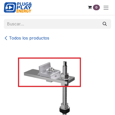
Ir al contenido
0
Todos los productos