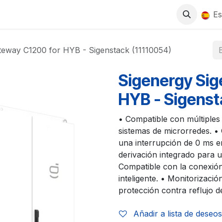
0
S
TIENDA
TRABAJA CON NOSOTROS
Es
teway C1200 for HYB - Sigenstack (11110054)
Sigenergy Sig
HYB - Sigenst
• Compatible con múltiples
sistemas de microrredes. • 
una interrupción de 0 ms en
derivación integrado para u
Compatible con la conexión
inteligente. • Monitorizació
protección contra reflujo d
Añadir a lista de deseos