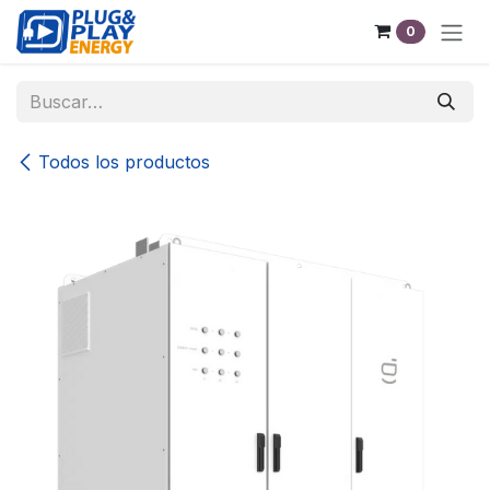
Ir al contenido
0
Todos los productos