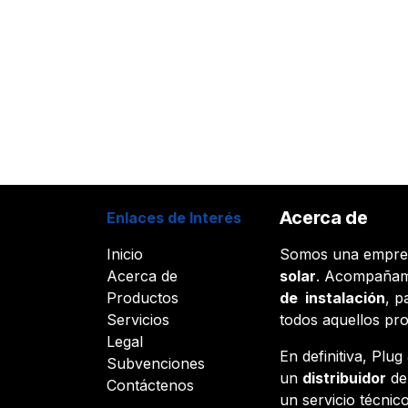
Acerca de
Enlaces de Interés
Inicio
Somos una empr
Acerca de
solar
. Acompañam
Productos
de instalación
, p
Servicios
todos aquellos pr
Legal
En definitiva, Plu
Subvenciones
un
distribuidor
d
Contáctenos
un servicio técnico