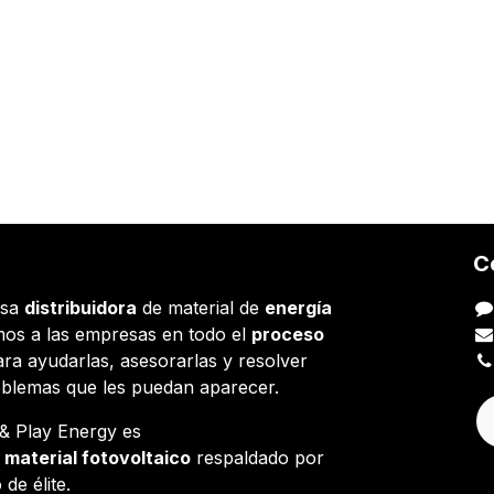
C
esa
distribuidora
de material de
energía
os a las empresas en todo el
proceso
ara ayudarlas, asesorarlas y resolver
oblemas que les puedan aparecer.
g & Play Energy es
e
material fotovoltaico
respaldado por
 de élite.