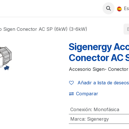
0
S
TIENDA
TRABAJA CON NOSOTROS
Es
o Sigen Conector AC SP (6kW) (3-6kW)
Sigenergy Acc
Conector AC 
Accesorio Sigen- Conecto
Añadir a lista de deseos
Comparar
Conexión
:
Monofásica
Marca
:
Sigenergy