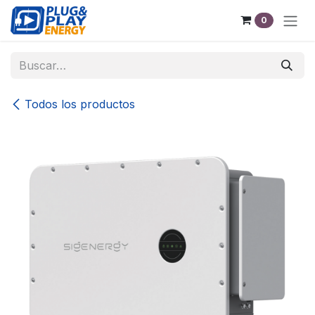
Ir al contenido
0
Todos los productos