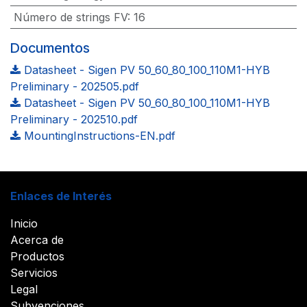
Número de strings FV
:
16
Documentos
Datasheet - Sigen PV 50_60_80_100_110M1-HYB
Preliminary - 202505.pdf
Datasheet - Sigen PV 50_60_80_100_110M1-HYB
Preliminary - 202510.pdf
MountingInstructions-EN.pdf
Enlaces de Interés
Inicio
Acerca de
Productos
Servicios
Legal
Subvenciones