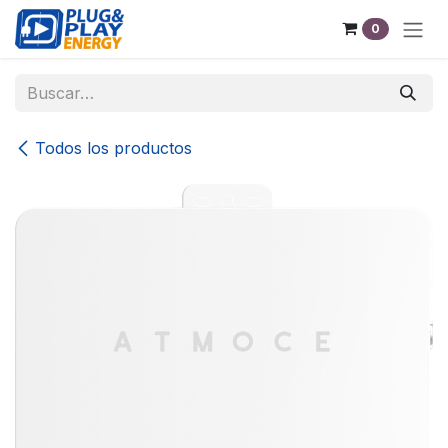
Ir al contenido
0
Todos los productos