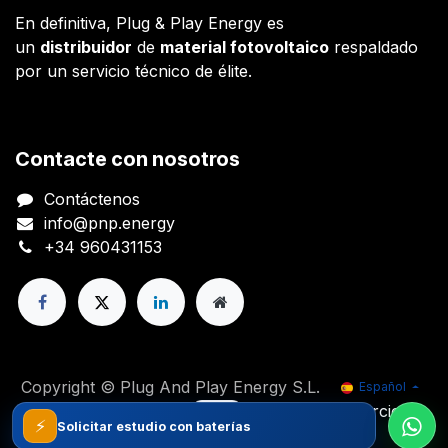
En definitiva, Plug & Play Energy es
un
distribuidor
de
material fotovoltaico
respaldado
por un servicio técnico de élite.
Contacte con nosotros
Contáctenos
info@pnp.energy
+34 960431153
Copyright © Plug And Play Energy S.L.
Español
Con tecnología de
- El mejor
Comercio
⚡
Solicitar estudio con baterías
electrónico de código abierto