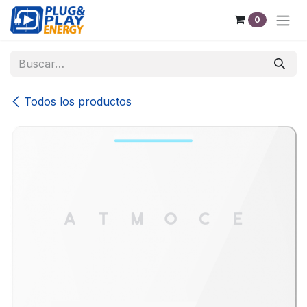
Ir al contenido
0
Todos los productos