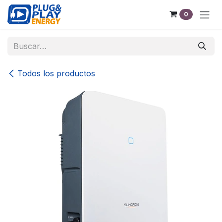
Ir al contenido
0
Todos los productos