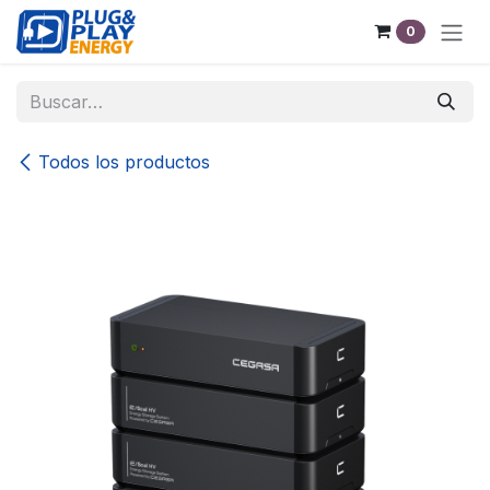
Ir al contenido
0
Todos los productos