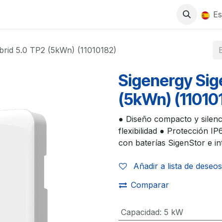
0
S
TIENDA
TRABAJA CON NOSOTROS
Es
brid 5.0 TP2 (5kWn) (11010182)
Sigenergy Sig
(5kWn) (11010
● Diseño compacto y silenc
flexibilidad ● Protección I
con baterías SigenStor e i
Añadir a lista de deseos
Comparar
Capacidad
:
5 kW