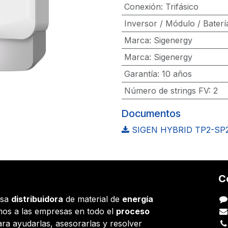
Conexión
:
Trifásico
Inversor / Módulo / Baterí
Marca
:
Sigenergy
Marca
:
Sigenergy
Garantía
:
10 años
Número de strings FV
:
2
Documentos
SIGEN HYBRID TP2-SP2
C
esa
distribuidora
de material de
energía
os a las empresas en todo el
proceso
ara ayudarlas, asesorarlas y resolver