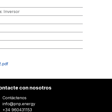
a
:
Inversor
.pdf
ontacte con nosotros
Contáctenos
info@pnp.energy
+34 960431153