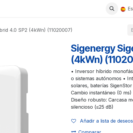
0
S
TIENDA
TRABAJA CON NOSOTROS
Es
brid 4.0 SP2 (4kWn) (11020007)
Sigenergy Sig
(4kWn) (1102
• Inversor híbrido monofás
o sistemas autónomos • Int
solares, baterías SigenSto
Cambio instantáneo (0 ms) 
Diseño robusto: Carcasa me
silencioso (≤25 dB)
Añadir a lista de deseos
Comparar