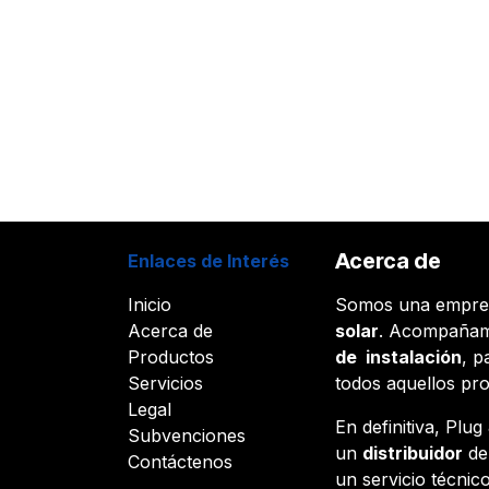
Acerca de
Enlaces de Interés
Inicio
Somos una empr
Acerca de
solar
. Acompañam
Productos
de instalación
, p
Servicios
todos aquellos pr
Legal
En definitiva, Plu
Subvenciones
un
distribuidor
d
Contáctenos
un servicio técnico