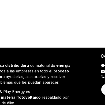
C
esa
distribuidora
de material de
energía
os a las empresas en todo el
proceso
ara ayudarlas, asesorarlas y resolver
oblemas que les puedan aparecer.
g & Play Energy es
e
material fotovoltaico
respaldado por
 de élite.