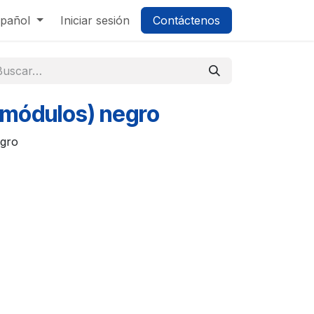
pañol
Iniciar sesión
Contáctenos
8 módulos) negro
egro