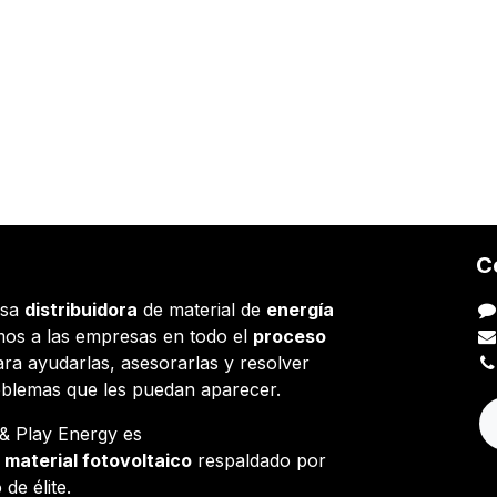
C
esa
distribuidora
de material de
energía
os a las empresas en todo el
proceso
ara ayudarlas, asesorarlas y resolver
oblemas que les puedan aparecer.
g & Play Energy es
e
material fotovoltaico
respaldado por
 de élite.