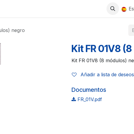
0
S
TIENDA
TRABAJA CON NOSOTROS
Es
ulos) negro
Kit FR 01V8 (
Kit FR 01V8 (8 módulos) n
Añadir a lista de deseos
Documentos
FR_01V.pdf