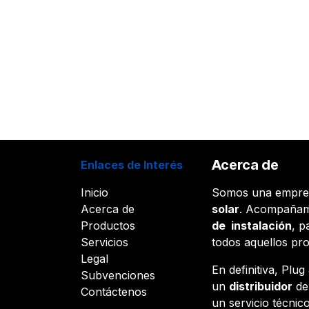
Acerca de
Enlaces de Interés
Inicio
Somos una empr
Acerca de
solar
. Acompañam
Productos
de instalación
, p
Servicios
todos aquellos pr
Legal
En definitiva, Plu
Subvenciones
un
distribuidor
d
Contáctenos
un servicio técnico