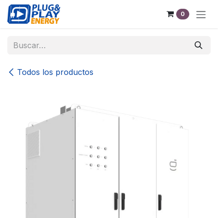
Ir al contenido
0
Todos los productos