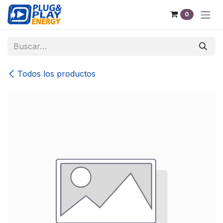
Ir al contenido
0
Todos los productos