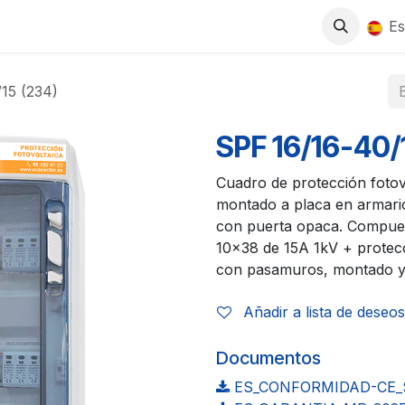
0
S
TIENDA
TRABAJA CON NOSOTROS
Es
15 (234)
SPF 16/16-40/
Cuadro de protección fotovo
montado a placa en armar
con puerta opaca. Compuest
10x38 de 15A 1kV + protec
con pasamuros, montado y
Añadir a lista de deseos
Documentos
ES_CONFORMIDAD-CE_S