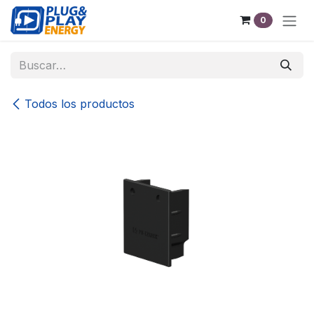
Ir al contenido
0
Todos los productos