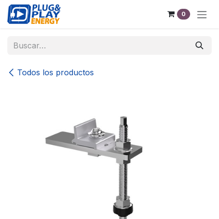
Ir al contenido
0
Todos los productos