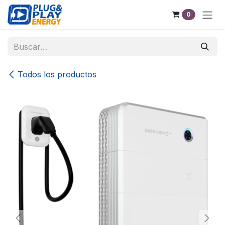
Ir al contenido
0
Todos los productos