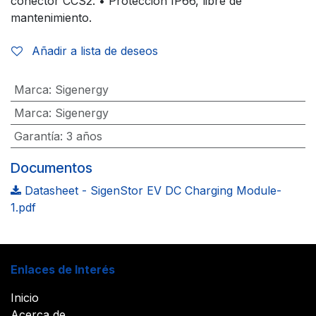
conector CCS2. • Protección IP66, libre de
mantenimiento.
Añadir a lista de deseos
Marca
:
Sigenergy
Marca
:
Sigenergy
Garantía
:
3 años
Documentos
Datasheet - SigenStor EV DC Charging Module-
1.pdf
Enlaces de Interés
Inicio
Acerca de