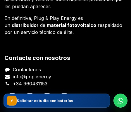
les puedan aparecer.
En definitiva, Plug & Play Energy es
un
distribuidor
de
material fotovoltaico
respaldado
por un servicio técnico de élite.
Contacte con nosotros
Contáctenos
info@pnp.energy
+34 960431153
⚡
Solicitar estudio con baterías
Copyright © Plug And Play Energy S.L.
Español