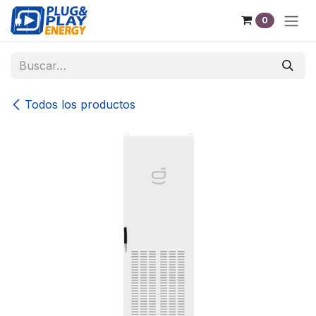
Ir al contenido
0
Todos los productos