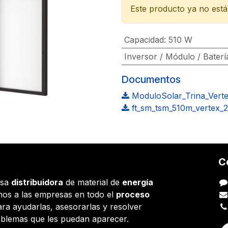
Este producto ya no está 
Capacidad
:
510 W
Inversor / Módulo / Baterí
Documentos
ModuloSolar_Trina_Verte
ft_sm_tsm_510m_vertex_
C
esa
distribuidora
de material de
energía
os a las empresas en todo el
proceso
ara ayudarlas, asesorarlas y resolver
oblemas que les puedan aparecer.