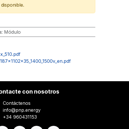
disponible.
a
:
Módulo
x_510.pdf
2187x1102x35_1400_1500v_en.pdf
ontacte con nosotros
Contáctenos
info@pnp.energy
+34 960431153