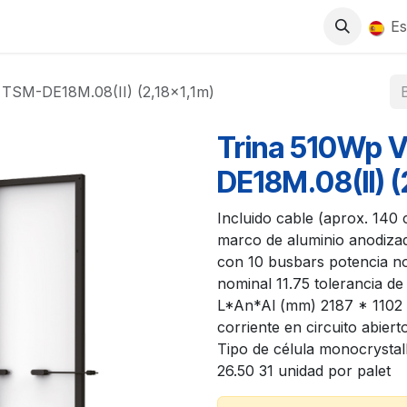
0
S
TIENDA
TRABAJA CON NOSOTROS
Es
 TSM-DE18M.08(II) (2,18x1,1m)
Trina 510Wp 
DE18M.08(II) (
Incluido cable (aprox. 140
marco de aluminio anodizado
con 10 busbars potencia no
nominal 11.75 tolerancia 
L*An*Al (mm) 2187 * 1102 *
corriente en circuito abier
Tipo de célula monocrystall
26.50 31 unidad por palet