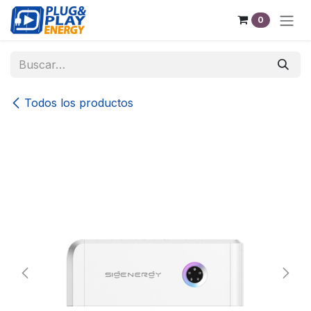
Ir al contenido
0
Todos los productos