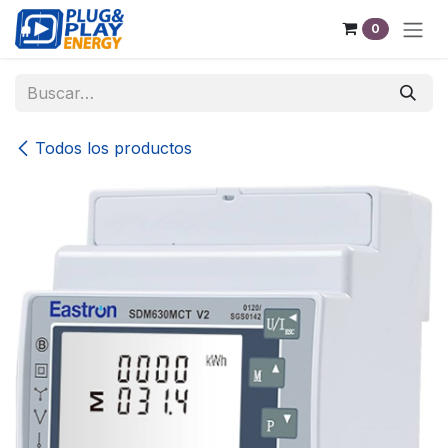
Ir al contenido
0
Todos los productos