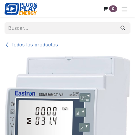
Ir al contenido
0
Todos los productos