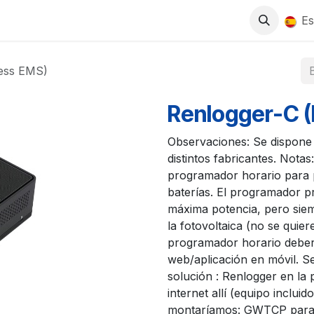
0
S
TIENDA
TRABAJA CON NOSOTROS
Es
ness EMS)
Renlogger-C 
Observaciones: Se dispone 
distintos fabricantes. Nota
programador horario para p
baterías. El programador p
máxima potencia, pero siem
la fotovoltaica (no se quie
programador horario deber
web/aplicación en móvil. S
solución : Renlogger en la 
internet allí (equipo incluid
montaríamos: GWTCP para 