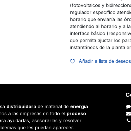
(fotovoltaicos y bidirecci
regulador específico atend
horario que enviaría las ór
atendiendo al horario y a 
interface básico (responsiv
que permita ajustar los par
instantáneos de la planta 
Añadir a lista de deseos
C
esa
distribuidora
de material de
energía
os a las empresas en todo el
proceso
ara ayudarlas, asesorarlas y resolver
oblemas que les puedan aparecer.