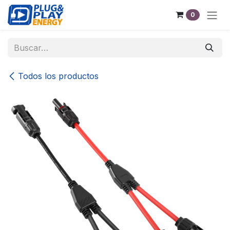
Ir al contenido
0
Todos los productos