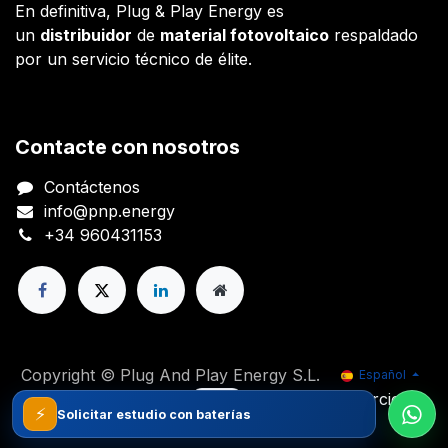
En definitiva, Plug & Play Energy es
un
distribuidor
de
material fotovoltaico
respaldado
por un servicio técnico de élite.
Contacte con nosotros
Contáctenos
info@pnp.energy
+34 960431153
Copyright © Plug And Play Energy S.L.
Español
Con tecnología de
- El mejor
Comercio
⚡
Solicitar estudio con baterías
electrónico de código abierto