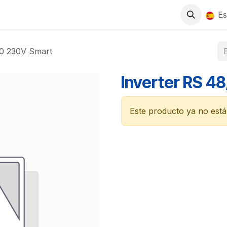
0
S
TIENDA
TRABAJA CON NOSOTROS
Es
00 230V Smart
Inverter RS 
Este producto ya no está 