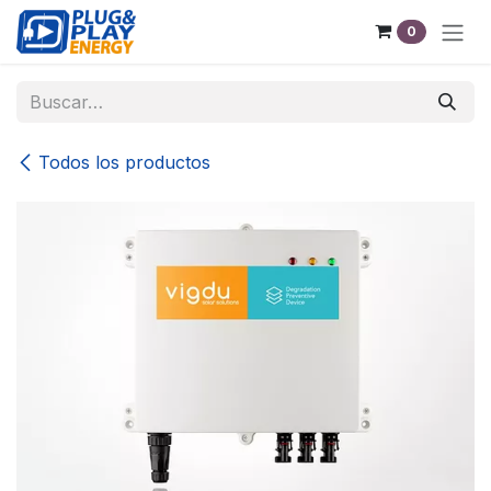
Ir al contenido
0
Todos los productos