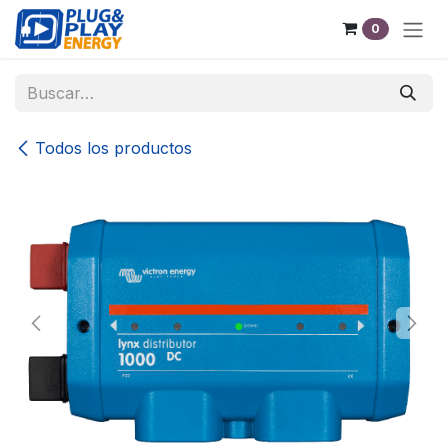
Ir al contenido
0
Todos los productos