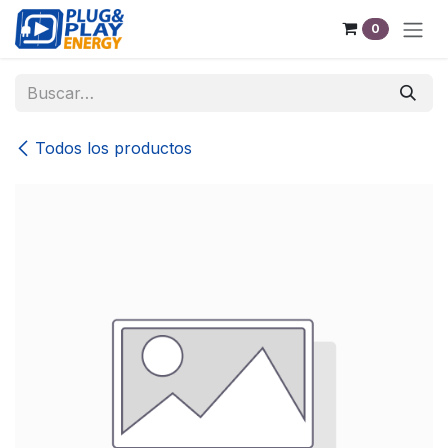
Ir al contenido
0
Todos los productos