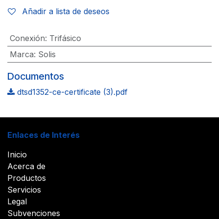
Añadir a lista de deseos
Conexión
:
Trifásico
Marca
:
Solis
Documentos
dtsd1352-ce-certificate (3).pdf
Enlaces de Interés
Inicio
Acerca de
Productos
Servicios
Legal
Subvenciones