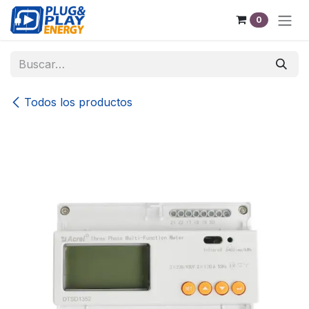
Ir al contenido
0
Todos los productos