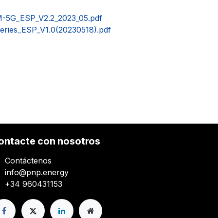
M-5G_ESP_V2.2_2023_05.pdf
ries_ESP_V1.0(20230518).pdf
ontacte con nosotros
Contáctenos
info@pnp.energy
+34 960431153