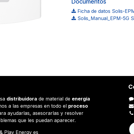
Documentos
Ficha de datos Solis-EP
Solis_Manual_EPM-5G Se
C
esa
distribuidora
de material de
energía
os a las empresas en todo el
proceso
ara ayudarlas, asesorarlas y resolver
oblemas que les puedan aparecer.
g & Play Energy es