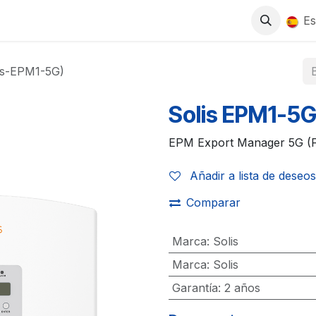
0
S
TIENDA
TRABAJA CON NOSOTROS
Es
is-EPM1-5G)
Solis EPM1-5G
EPM Export Manager 5G (Fo
Añadir a lista de deseos
Comparar
Marca
:
Solis
Marca
:
Solis
Garantía
:
2 años