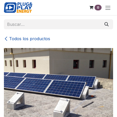
Ir al contenido
0
Todos los productos